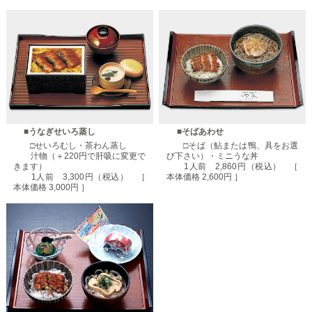
■うなぎせいろ蒸し
■そばあわせ
□せいろむし・茶わん蒸し
□そば（鮎または鴨、具をお選
汁物（＋220円で肝吸に変更で
び下さい）・ミニうな丼
きます）
1人前 2,860円（税込） ［
1人前 3,300円（税込） ［
本体価格 2,600円 ］
本体価格 3,000円 ］