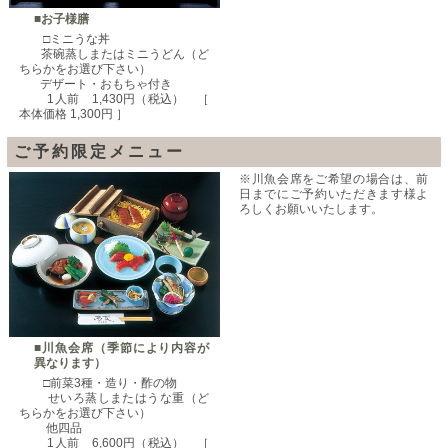
■お子様膳
□ミニうな丼
茶碗蒸しまたはミニうどん（ど
ちらかをお選び下さい）
デザート・おもちゃ付き
1人前 1,430円（税込） ［
本体価格 1,300円 ］
ご予約限定メニュー
※川魚会席をご希望の場合は、前
日までにご予約いただきます様よ
ろしくお願いいたします。
■川魚会席（季節により内容が
異なります）
□前菜3種・造り・酢の物
せいろ蒸しまたはうな重（ど
ちらかをお選び下さい）
他四品
1人前 6,600円（税込） ［