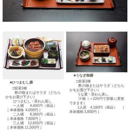
■うなぎ御膳
□前菜3種
■ひつまむし膳
酢の物またはサラダ（どちら
□前菜3種
かをお選び下さい）
酢の物またはサラダ（どちら
うな重・茶わん蒸し
かをお選び下さい）
汁物（＋220円で肝吸に変更
ひつまむし・茶わん蒸し
できます）
一人桶 4,400円（税込）
1人前 4,180円（税込） ［
［ 本体価格 4,000円 ］
本体価格 3,800円 ］
二人桶 8,360円（税込）
［ 本体価格 7,600円 ］
三人桶 12,650円（税込）
［ 本体価格 11,500円 ］