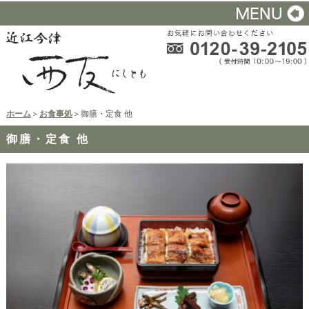
ホーム
＞
お食事処
＞御膳・定食 他
御膳・定食 他