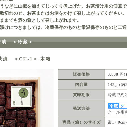
うなぎに山椒を加えてじっくり煮上げた、お茶漬け用の佃煮で
数切れのせ、お茶またはお湯をかけて召し上がってください。
ままでも酒の肴として召し上がれます。
漬けにつきましては、冷蔵保存のものと常温保存のものと二通
茶漬 ＜冷蔵＞
漬 ＜CU-1＞ 木箱
販売価格
3,888 
内容量
143g（
賞味期限
冷蔵で約2
発送方法
クール宅
商品（箱）のサイズ
縦17.0cm