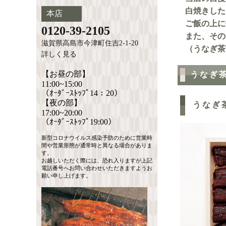
白焼きした
本店
ご飯の上に
0120-39-2105
また、その
滋賀県高島市今津町住吉2-1-20
（うなぎ茶
詳しく見る
【お昼の部】
うなぎ
11:00~15:00
（ｵｰﾀﾞｰｽﾄｯﾌﾟ14：20）
【夜の部】
うなぎ茶
17:00~20:00
（ｵｰﾀﾞｰｽﾄｯﾌﾟ19:00）
新型コロナウイルス感染予防のために営業時
間や営業形態が通常時と異なる場合がありま
す。
お越しいただく際には、恐れ入りますが上記
電話番号へお問い合わせいただきますようお
願い申し上げます。