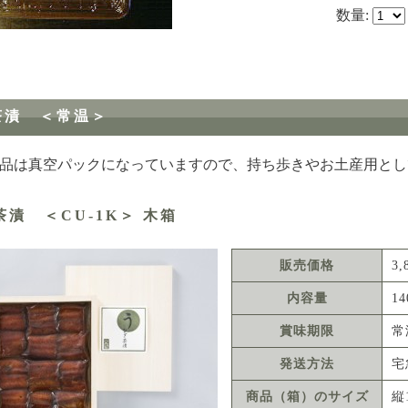
数量:
茶漬 ＜常温＞
品は真空パックになっていますので、持ち歩きやお土産用とし
漬 ＜CU-1K＞ 木箱
販売価格
3
内容量
1
賞味期限
常
発送方法
宅
商品（箱）のサイズ
縦