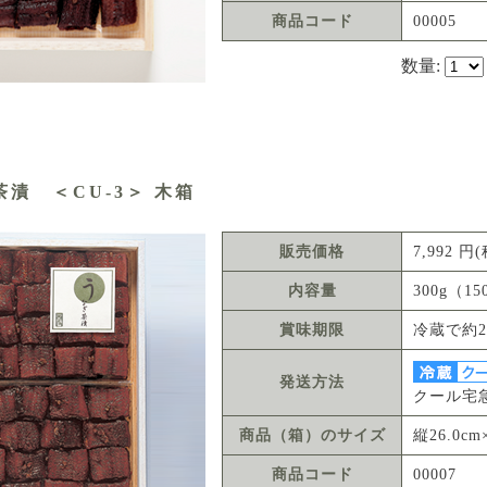
商品コード
00005
数量:
漬 ＜CU-3＞ 木箱
販売価格
7,992 
内容量
300g（1
賞味期限
冷蔵で約2
発送方法
クール宅
商品（箱）のサイズ
縦26.0cm
商品コード
00007