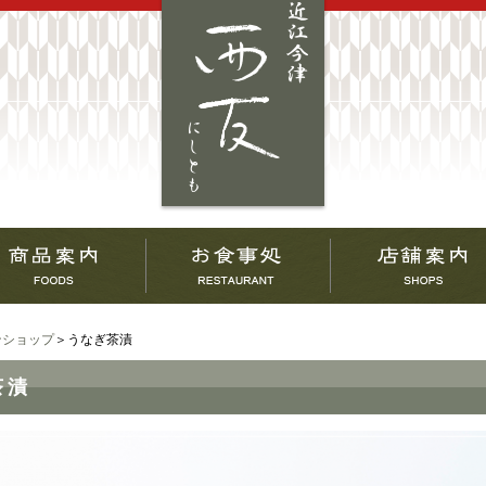
ンショップ
＞うなぎ茶漬
茶漬