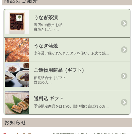
商品のご紹介
うなぎ茶漬
当店の自慢のお品
白焼きしたう…
うなぎ蒲焼
永年受け継がれてきたタレを使い、炭火で焼…
ご進物用商品（ギフト）
佃煮詰合せ（ギフト）
西友の人…
送料込 ギフト
季節限定商品をはじめ、贈り物に喜ばれるお…
お知らせ