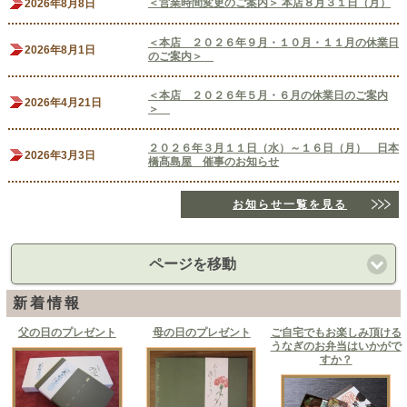
＜営業時間変更のご案内＞ 本店８月３１日（月）
2026年8月8日
＜本店 ２０２６年９月・１０月・１１月の休業日
2026年8月1日
のご案内＞
＜本店 ２０２６年５月・６月の休業日のご案内
2026年4月21日
＞
２０２６年３月１１日（水）～１６日（月） 日本
2026年3月3日
橋髙島屋 催事のお知らせ
お知らせ一覧を見る
ページを移動
新着情報
父の日のプレゼント
母の日のプレゼント
ご自宅でもお楽しみ頂ける
うなぎのお弁当はいかがで
すか？