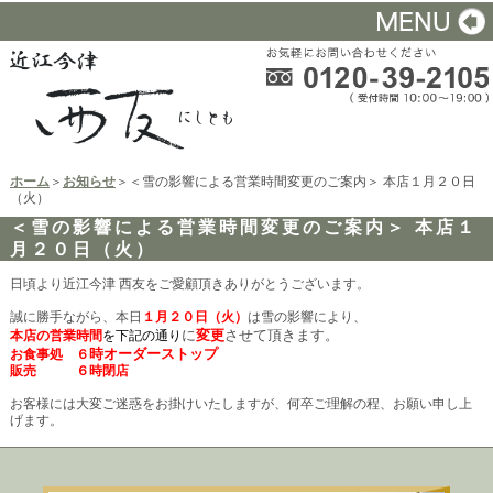
ホーム
＞
お知らせ
＞＜雪の影響による営業時間変更のご案内＞ 本店１月２０日
（火）
＜雪の影響による営業時間変更のご案内＞ 本店１
月２０日（火）
日頃より近江今津 西友をご愛顧頂きありがとうございます。
誠に勝手ながら、本日
１月２０日（火
）
は雪の影響により、
に
変更
させて頂きます。
本店
の
営業時間
を下記の通り
時オーダーストップ
お食事処
６
販売 ６時閉店
お客様には大変ご迷惑をお掛けいたしますが、何卒ご理解の程、お願い申し上
げます。