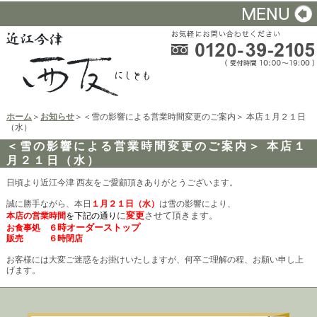
ホーム
＞
お知らせ
＞＜雪の影響による営業時間変更のご案内＞ 本店１月２１日
（水）
＜雪の影響による営業時間変更のご案内＞ 本店１
月２１日（水）
日頃より近江今津 西友をご愛顧頂きありがとうございます。
誠に勝手ながら、本日
１月２１日（水
）
は雪の影響により、
に
変更
させて頂きます。
本店
の
営業時間
を下記の通り
時オーダーストップ
お食事処
６
販売 ６時閉店
お客様には大変ご迷惑をお掛けいたしますが、何卒ご理解の程、お願い申し上
げます。